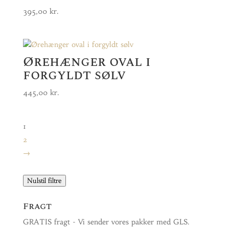
395,00
kr.
Ørehænger oval i
forgyldt sølv
445,00
kr.
1
2
→
Nulstil filtre
Fragt
GRATIS fragt - Vi sender vores pakker med GLS.