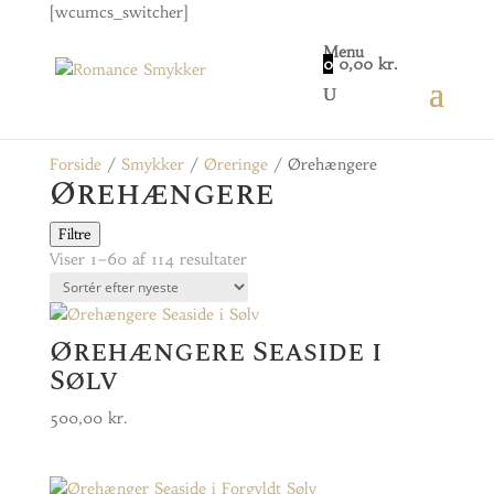
[wcumcs_switcher]
Menu
0
0,00
kr.
Forside
/
Smykker
/
Øreringe
/ Ørehængere
Ørehængere
Filtre
Sorteret
Viser 1–60 af 114 resultater
efter
seneste
Ørehængere Seaside i
Sølv
500,00
kr.