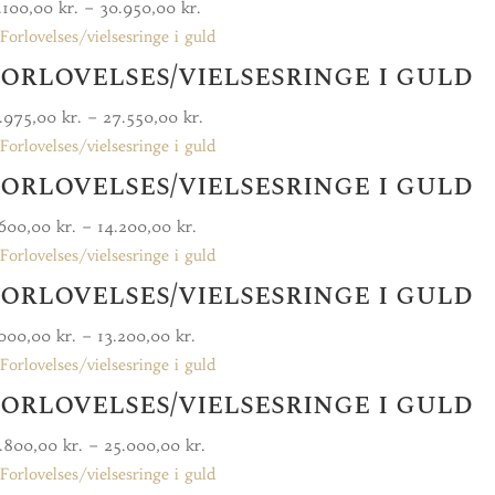
Prisinterval:
.100,00
kr.
–
30.950,00
kr.
21.100,00 kr.
orlovelses/vielsesringe i guld
til
30.950,00 kr.
Prisinterval:
.975,00
kr.
–
27.550,00
kr.
18.975,00 kr.
orlovelses/vielsesringe i guld
til
27.550,00 kr.
Prisinterval:
.600,00
kr.
–
14.200,00
kr.
8.600,00 kr.
orlovelses/vielsesringe i guld
til
14.200,00 kr.
Prisinterval:
.000,00
kr.
–
13.200,00
kr.
8.000,00 kr.
orlovelses/vielsesringe i guld
til
13.200,00 kr.
Prisinterval:
4.800,00
kr.
–
25.000,00
kr.
14.800,00 kr.