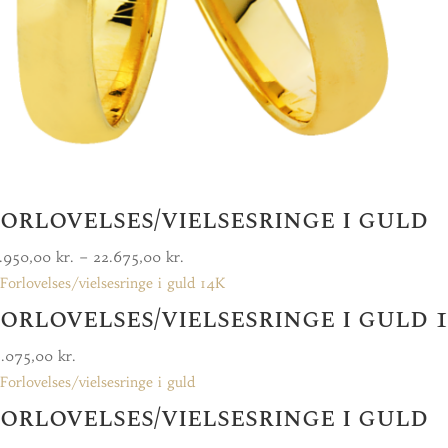
orlovelses/vielsesringe i guld
Prisinterval:
.950,00
kr.
–
22.675,00
kr.
14.950,00 kr.
orlovelses/vielsesringe i guld 
til
22.675,00 kr.
8.075,00
kr.
orlovelses/vielsesringe i guld