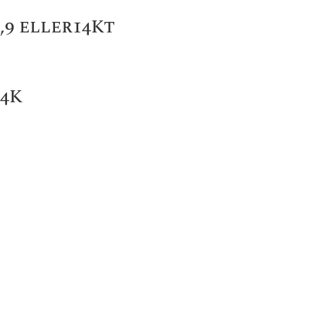
,9 eller14Kt
14K