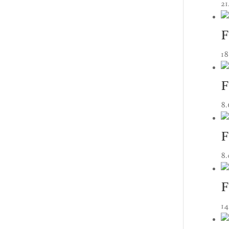
21
F
18
F
8
F
8
F
1