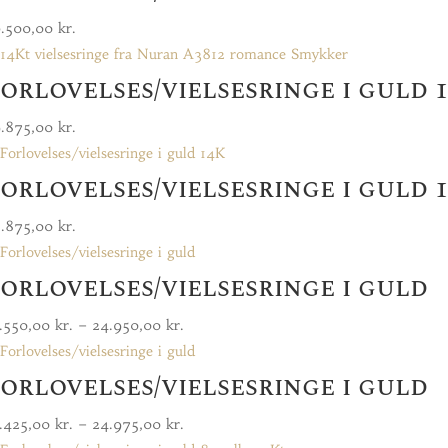
16.800,00 kr.
6.500,00
kr.
orlovelses/vielsesringe i guld 
9.875,00
kr.
orlovelses/vielsesringe i guld 
8.875,00
kr.
orlovelses/vielsesringe i guld
Prisinterval:
.550,00
kr.
–
24.950,00
kr.
16.550,00 kr.
orlovelses/vielsesringe i guld
til
24.950,00 kr.
Prisinterval:
.425,00
kr.
–
24.975,00
kr.