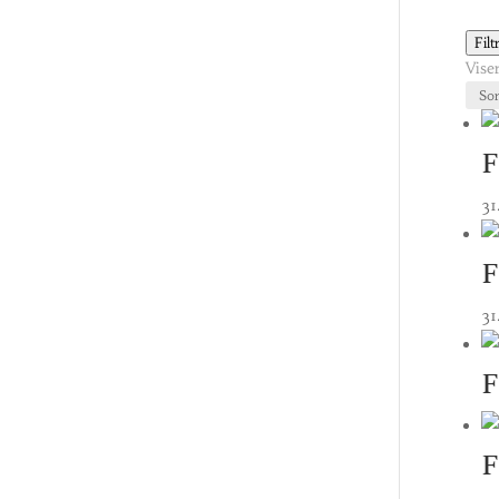
Filt
Vise
F
31
F
31
F
F