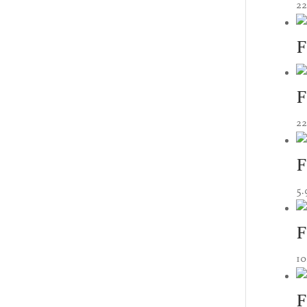
2
F
F
2
F
5
F
10
F