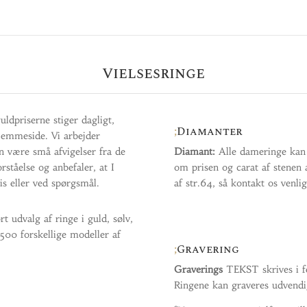
Vielsesringe
dpriserne stiger dagligt,
Diamanter
hjemmeside. Vi arbejder
n være små afvigelser fra de
Diamant:
Alle dameringe kan l
rståelse og anbefaler, at I
om prisen og carat af stenen a
is eller ved spørgsmål.
af str.64, så kontakt os venlig
rt udvalg af ringe i guld, sølv,
a 500 forskellige modeller af
Gravering
Graverings
TEKST skrives i f
Ringene kan graveres udvendig