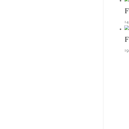
F
14
F
19