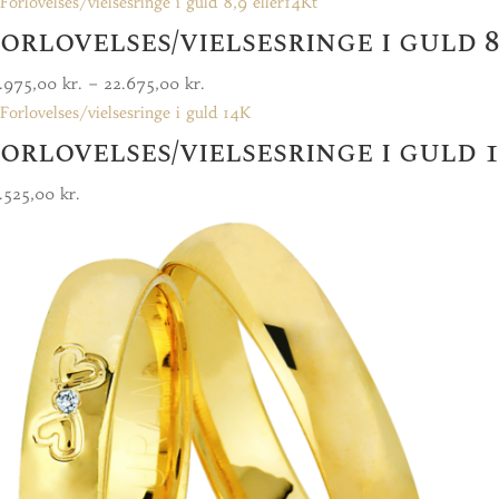
16.425,00 kr.
orlovelses/vielsesringe i guld 8
til
24.975,00 kr.
Prisinterval:
.975,00
kr.
–
22.675,00
kr.
14.975,00 kr.
orlovelses/vielsesringe i guld 
til
22.675,00 kr.
.525,00
kr.