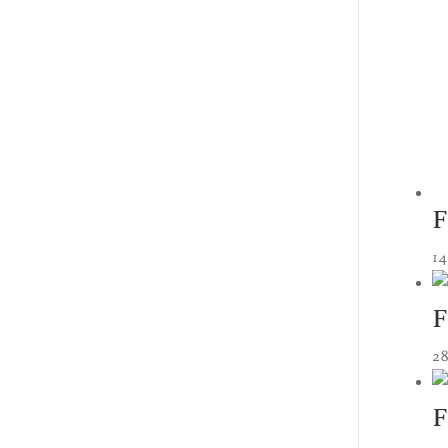
F
14
F
2
F