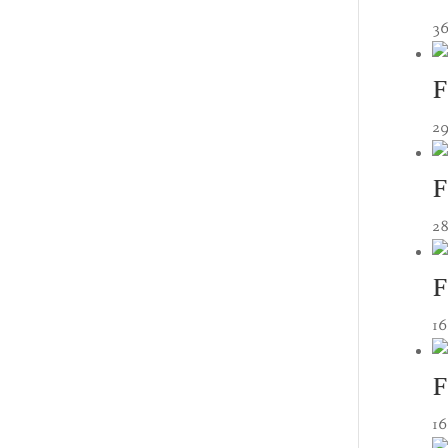
3
F
2
F
2
F
16
F
16