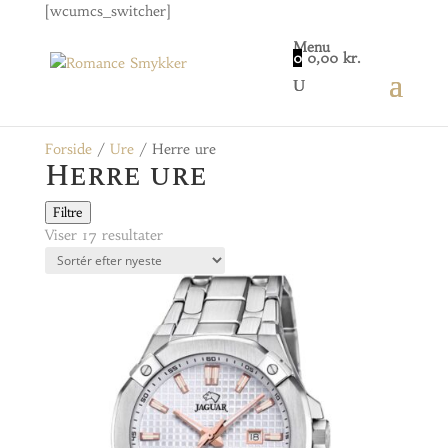
[wcumcs_switcher]
Menu
0
0,00
kr.
Forside
/
Ure
/ Herre ure
Herre ure
Filtre
Sorteret
Viser 17 resultater
efter
seneste