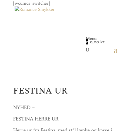
[wcumcs_switcher]
Menu
0
0,00
kr.
Home
/
Ure
/
Herre ure
/ FESTINA UR
FESTINA UR
NYHED –
FESTINA HERRE UR
Herre ur fra Festina, med stål lænke og kasse i