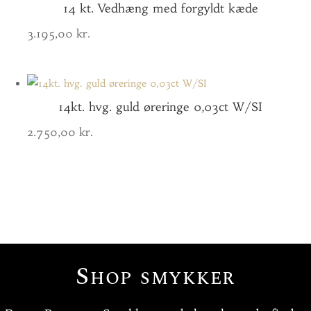
14 kt. Vedhæng med forgyldt kæde
3.195,00
kr.
14kt. hvg. guld øreringe 0,03ct W/SI
2.750,00
kr.
Shop smykker