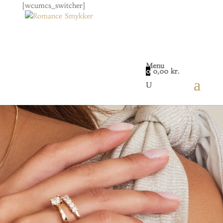
[wcumcs_switcher]
Levering 3-5 hverdage
Menu
Altid 14 dages fuld returret
0
0,00
kr.
GRATIS fragt med GLS til pakkeshoppen