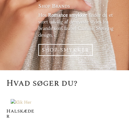
Shop Brands
Hos
Romance smykker
finder du et
stort udvalg af de nyeste styles fra
brands som Izabel Camille, Støvring
design, …
SHOP SMYKKER
Hvad søger du?
Halskæde
r