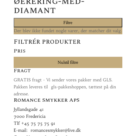
øerering-med-
diamant
Filtre
Der blev ikke fundet nogle varer, der matcher dit valg.
Filtrér produkter
Pris
Nulstil filtre
Fragt
GRATIS fragt - Vi sender vores pakker med GLS.
Pakken leveres til gls-pakkeshoppen, tættest på din
adresse.
Romance Smykker ApS
Jyllandsgade 41
7000 Fredericia
Tlf
+45 75 75 75 91
E-mail:
romancesmykker@live.dk