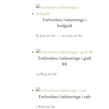
Forlovelses/vielsesringe i
hvidguld
Prisinterval:
8.300,00
kr.
–
14.200,00
kr.
8.300,00 kr.
til
14.200,00 kr.
Forlovelses/vielsesringe i guld
8K
13.875,00
kr.
Forlovelses/vielsesringe i sølv
1.800,00
kr.