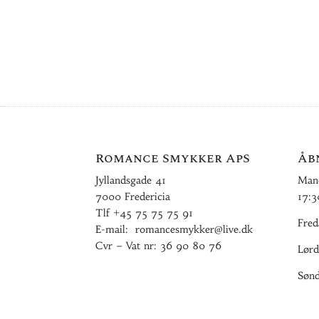
Romance Smykker ApS
Åb
Jyllandsgade 41
Mand
7000 Fredericia
17:3
Tlf
+45 75 75 75 91
Fred
E-mail:
romancesmykker@live.dk
Cvr – Vat nr: 36 90 80 76
Lørd
Sønd