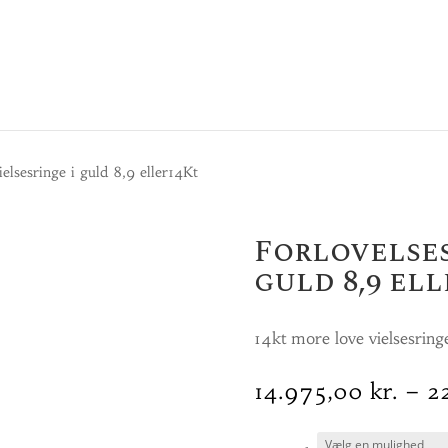
elsesringe i guld 8,9 eller14Kt
Forlovelses
guld 8,9 el
14kt more love vielsesrin
14.975,00
kr.
–
2