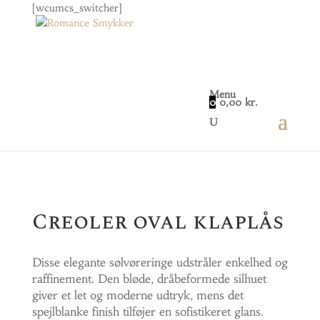
[wcumcs_switcher]
Menu
0
0,00
kr.
Home
/
Smykker
/
Øreringe
/ Creoler oval klaplås
Creoler oval klaplås
Disse elegante sølvøreringe udstråler enkelhed og
raffinement. Den bløde, dråbeformede silhuet
giver et let og moderne udtryk, mens det
spejlblanke finish tilføjer en sofistikeret glans.