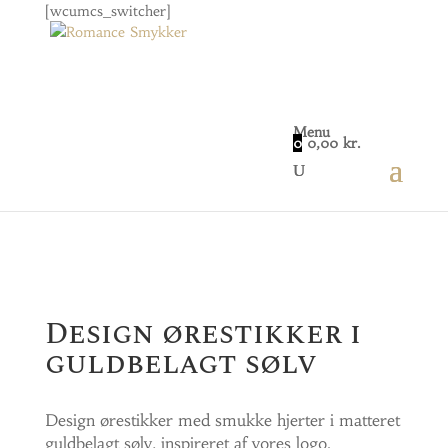
[wcumcs_switcher]
Menu
0
0,00
kr.
Home
/
Smykker
/
Øreringe
/ Design ørestikker i
guldbelagt sølv
Design ørestikker i
guldbelagt sølv
Design ørestikker med smukke hjerter i matteret
guldbelagt sølv, inspireret af vores logo.