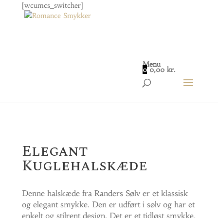
[wcumcs_switcher]
Menu
0
0,00
kr.
Home
/
Smykker
/
Dame
/ Elegant Kuglehalskæde
Elegant
Kuglehalskæde
Denne halskæde fra Randers Sølv er et klassisk
og elegant smykke. Den er udført i sølv og har et
enkelt og stilrent design. Det er et tidløst smykke,