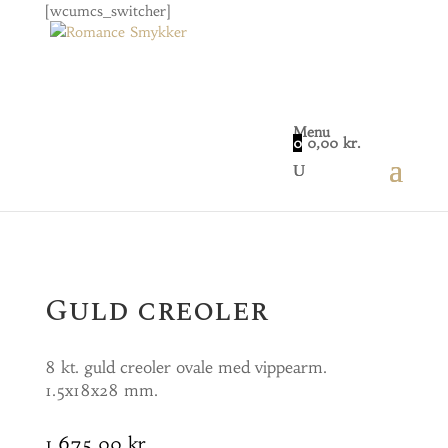
[wcumcs_switcher]
Menu
0
0,00
kr.
Home
/
Smykker
/
Øreringe
/ Guld creoler
Guld creoler
8 kt. guld creoler ovale med vippearm.
1.5x18x28 mm.
1.675,00
kr.