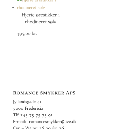
Hjerte ørestikker i
rhodineret sølv
395,00
kr.
Romance Smykker ApS
Jyllandsgade 41
7000 Fredericia
Tlf
+45 75 75 75 91
E-mail:
romancesmykker@live.dk
Cvr – Vat nr: 36 90 80 76