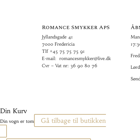
Romance Smykker ApS
Åb
Jyllandsgade 41
Mand
7000 Fredericia
17:3
Tlf
+45 75 75 75 91
Fred
E-mail:
romancesmykker@live.dk
Cvr – Vat nr: 36 90 80 76
Lørd
Sønd
Din Kurv
Gå tilbage til butikken
Din vogn er tom