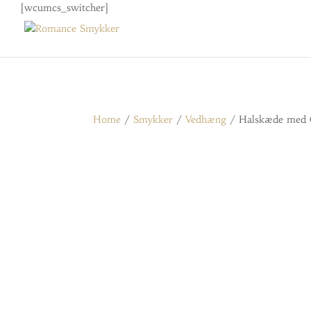
[wcumcs_switcher]
Home
/
Smykker
/
Vedhæng
/ Halskæde med C