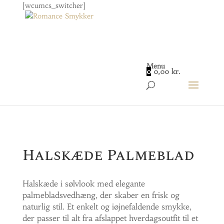
[wcumcs_switcher]
Menu
0
0,00
kr.
Home
/
Smykker
/
Dame
/ Halskæde Palmeblad
Halskæde Palmeblad
Halskæde i sølvlook med elegante
palmebladsvedhæng, der skaber en frisk og
naturlig stil. Et enkelt og iøjnefaldende smykke,
der passer til alt fra afslappet hverdagsoutfit til et