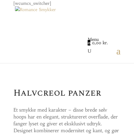
[wcumcs_switcher]
Menu
0
0,00
kr.
Home
/
Smykker
/
Øreringe
/ Halvcreol panzer
Halvcreol panzer
Et smykke med karakter – disse brede sølv
hoops har en elegant, struktureret overflade, der
fanger lyset og giver et eksklusivt udtryk.
Designet kombinerer modernitet og kant, og gør