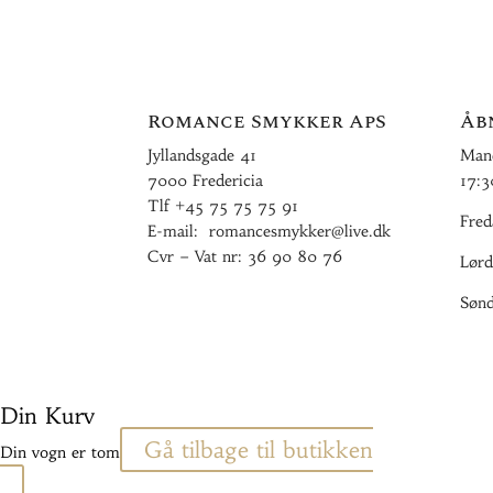
Romance Smykker ApS
Åb
Jyllandsgade 41
Mand
7000 Fredericia
17:3
Tlf
+45 75 75 75 91
Fred
E-mail:
romancesmykker@live.dk
Cvr – Vat nr: 36 90 80 76
Lørd
Sønd
Din Kurv
Gå tilbage til butikken
Din vogn er tom