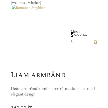
[wcumcs_switcher]
Menu
0
0,00
kr.
Home
/
Smykker
/
Herre
/ Liam armbånd
Liam armbånd
Dette armbånd kombinerer rå maskulinitet med
elegant design.
249,00
kr.