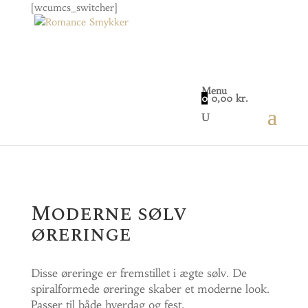
[wcumcs_switcher]
Menu
0
0,00
kr.
Home
/
Smykker
/
Øreringe
/ Moderne sølv øreringe
Moderne sølv
øreringe
Disse øreringe er fremstillet i ægte sølv. De
spiralformede øreringe skaber et moderne look.
Passer til både hverdag og fest.