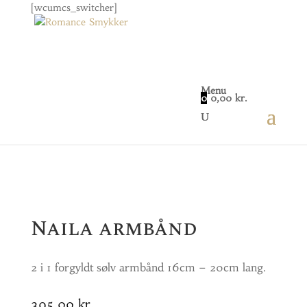
[wcumcs_switcher]
Menu
0
0,00
kr.
Home
/
Smykker
/ Naila armbånd
Naila armbånd
2 i 1 forgyldt sølv armbånd 16cm – 20cm lang.
395,00
kr.