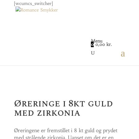
[wcumcs_switcher]
Menu
0
0,00
kr.
Home
/
Smykker
/
Øreringe
/ Øreringe i 8kt guld
med zirkonia
Øreringe i 8kt guld
med zirkonia
Øreringene er fremstillet i 8 kt guld og prydet
med strålende zirkonia. Uanset om det er en