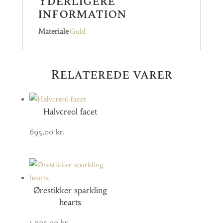
Yderligere
information
Materiale
Guld
Relaterede varer
Halvcreol facet
695,00
kr.
Ørestikker sparkling
hearts
1.795,00
kr.