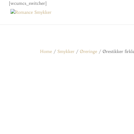
[wcumcs_switcher]
Home
/
Smykker
/
Øreringe
/ Ørestikker firklø