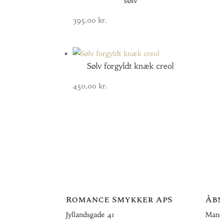
sølv
395,00
kr.
Sølv forgyldt knæk creol
450,00
kr.
Romance Smykker ApS
Åb
Jyllandsgade 41
Mand