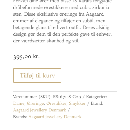
Forkæl dine ører med disse 18 karats forgyldte
dråbeformede ørestikkere med cubic zirkonia
sten. Disse eksklusive øreringe fra Aagaard
emmer af elegance og tilføjer en subtil, men
betagende glans til ethvert outfit. Deres alsidig
design gør dem til den perfekte gave til enhver,
der værdsætter skønhed og stil.
395,00
kr.
Tilføj til kurv
Varenummer (SKU):
RS1671-S-G29
Kategorier:
Dame
,
Øreringe
,
Ørestikker
,
Smykker
Brand:
Aagaard jewellery Denmark
Brands:
Aagaard jewellery Denmark