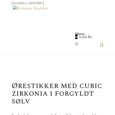
[wcumcs_switcher]
Menu
0
0,00
kr.
Home
/
Smykker
/
Øreringe
/ Ørestikker med cubic
zirkonia i forgyldt sølv
Ørestikker med cubic
zirkonia i forgyldt
sølv