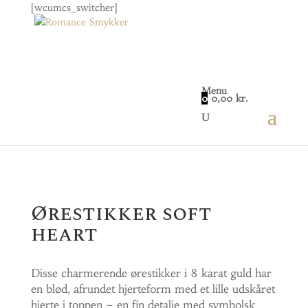
[wcumcs_switcher]
Menu
0
0,00
kr.
Home
/
Smykker
/
Øreringe
/ Ørestikker soft heart
Ørestikker soft
heart
Disse charmerende ørestikker i 8 karat guld har
en blød, afrundet hjerteform med et lille udskåret
hjerte i toppen – en fin detalje med symbolsk