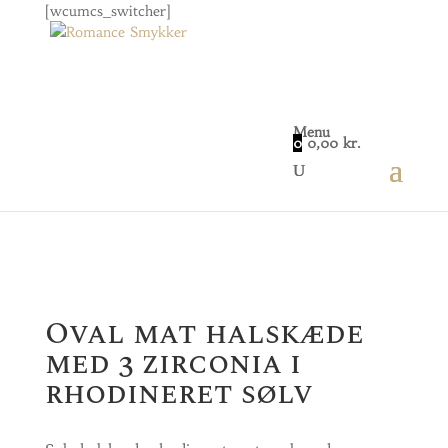
[wcumcs_switcher]
Menu
0
0,00
kr.
Home
/
Smykker
/
Dame
/ Oval mat halskæde med
3 zirconia i rhodineret sølv
Oval mat halskæde
med 3 zirconia i
rhodineret sølv