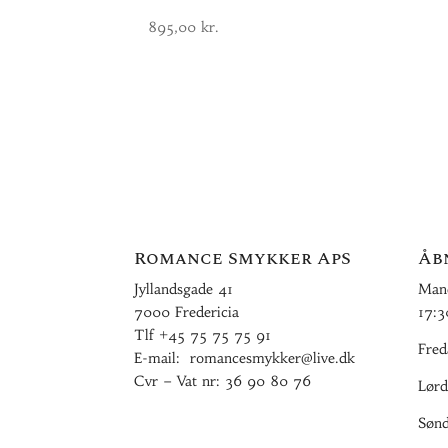
895,00
kr.
Romance Smykker ApS
Åb
Jyllandsgade 41
Mand
7000 Fredericia
17:3
Tlf
+45 75 75 75 91
Fred
E-mail:
romancesmykker@live.dk
Cvr – Vat nr: 36 90 80 76
Lørd
Sønd