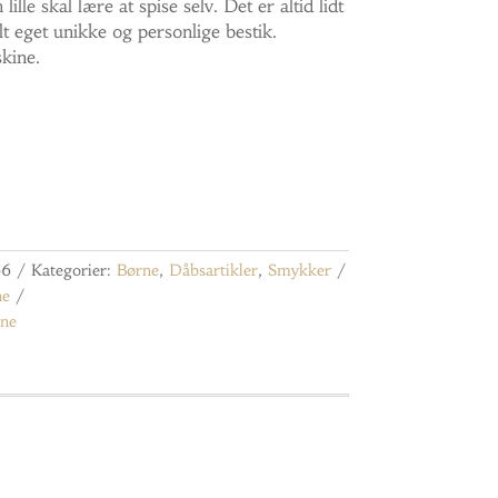
lille skal lære at spise selv. Det er altid lidt
lt eget unikke og personlige bestik.
kine.
06
Kategorier:
Børne
,
Dåbsartikler
,
Smykker
ne
ne