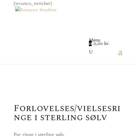
[wcumcs_switcher]
Menu
0
0,00
kr.
Home
/
Smykker
/
Vielsesringe
/
Forlovelses/vielsesringe i sterling sølv
Forlovelses/vielsesri
nge i sterling sølv
Par ringe i sterling sølv.