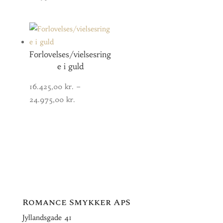
16.550,00 kr.
til
24.950,00 kr.
Forlovelses/vielsesring
e i guld
16.425,00
kr.
–
Prisinterval:
24.975,00
kr.
16.425,00 kr.
til
24.975,00 kr.
Romance Smykker ApS
Jyllandsgade 41