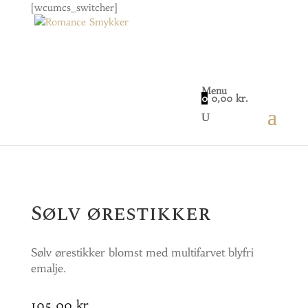
[wcumcs_switcher]
Menu
0
0,00
kr.
Home
/
Smykker
/
Øreringe
/ Sølv ørestikker
Sølv ørestikker
Sølv ørestikker blomst med multifarvet blyfri
emalje.
195,00
kr.