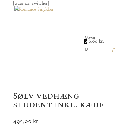
[wcumcs_switcher]
Menu
0
0,00
kr.
Home
/
Smykker
/
Dame
/ Sølv vedhæng student
inkl. kæde
Sølv vedhæng
student inkl. kæde
495,00
kr.