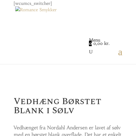
[wcumcs_switcher]
Menu
0
0,00
kr.
Home
/
Smykker
/
Vedhæng
/ Vedhæng Børstet
Blank i Sølv
Vedhæng Børstet
Blank i Sølv
Vedhænget fra Nordahl Andersen er lavet af sølv
med en børstet blank overflade. Det har et enkelt