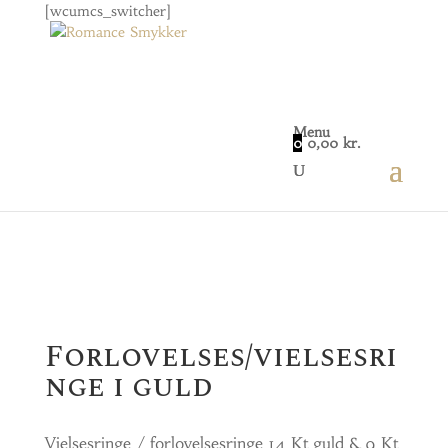
[wcumcs_switcher]
Menu
0
0,00
kr.
Home
/
Smykker
/
Vielsesringe
/
Forlovelses/vielsesringe i guld
Forlovelses/vielsesri
nge i guld
Vielsesringe / forlovelsesringe 14 Kt guld & 9 Kt