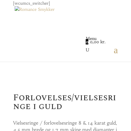
[wcumcs_switcher]
Menu
0
0,00
kr.
Home
/
Smykker
/
Vielsesringe
/
Forlovelses/vielsesringe i guld
Forlovelses/vielsesri
nge i guld
Vielsesringe / forlovelsesringe 8 & 14 karat guld,
4,5 mm brede og 1,7 mm skine,med diamanter i