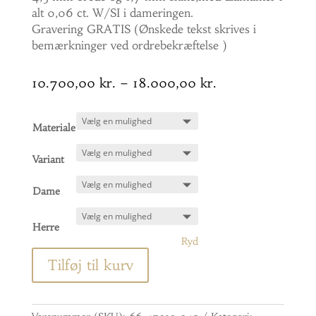
alt 0,06 ct. W/SI i dameringen.
Gravering GRATIS (Ønskede tekst skrives i
bemærkninger ved ordrebekræftelse )
Prisinterval:
10.700,00
kr.
–
18.000,00
kr.
10.700,00 kr.
til
Materiale
18.000,00 kr.
Variant
Dame
Herre
Ryd
Tilføj til kurv