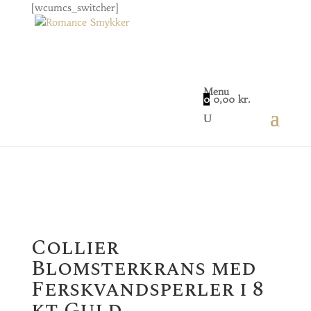
[wcumcs_switcher]
Menu
0
0,00
kr.
Home
/
Smykker
/
Dame
/ Collier Blomsterkrans
med Ferskvandsperler i 8 kt Guld
Collier
Blomsterkrans med
Ferskvandsperler i 8
kt Guld