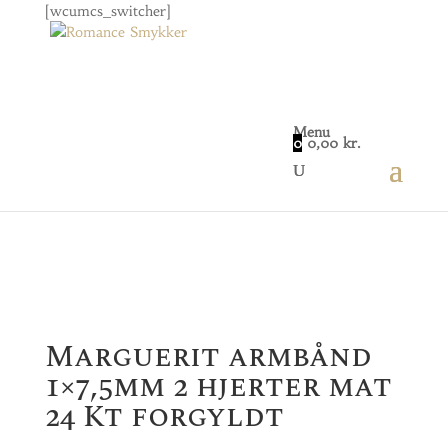
[wcumcs_switcher]
Menu
0
0,00
kr.
Home
/
Smykker
/
Dame
/ Marguerit armbånd
1×7,5mm 2 hjerter mat 24 Kt forgyldt
Marguerit armbånd
1×7,5mm 2 hjerter mat
24 Kt forgyldt