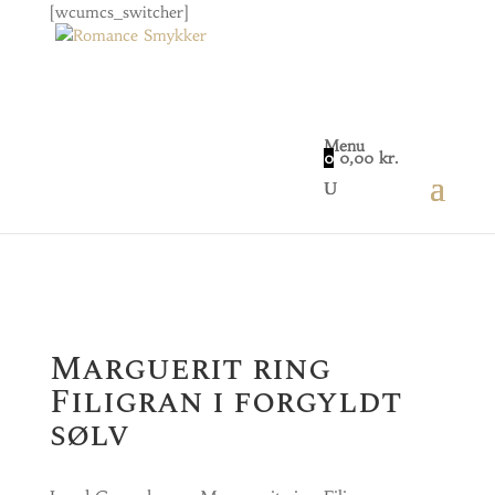
[wcumcs_switcher]
Menu
0
0,00
kr.
Home
/
Smykker
/
Dame
/ Marguerit ring Filigran i
forgyldt sølv
Marguerit ring
Filigran i forgyldt
sølv