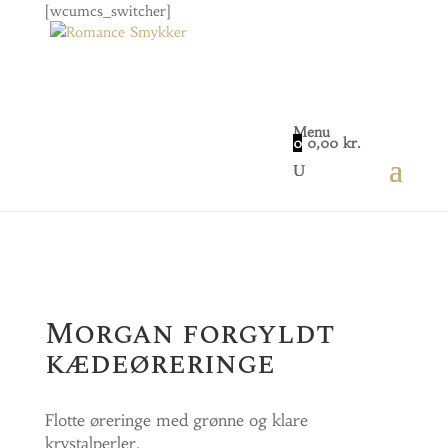
[wcumcs_switcher]
Menu
0
0,00
kr.
Home
/
Smykker
/
Øreringe
/ Morgan forgyldt
kædeøreringe
Morgan forgyldt
kædeøreringe
Flotte øreringe med grønne og klare
krystalperler.