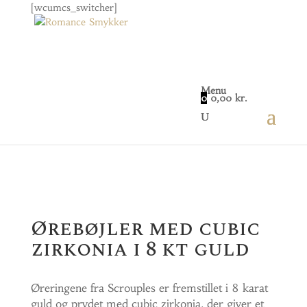
[wcumcs_switcher]
Menu
0
0,00
kr.
Home
/
Smykker
/
Øreringe
/ Ørebøjler med cubic
zirkonia i 8 kt guld
Ørebøjler med cubic
zirkonia i 8 kt guld
Øreringene fra Scrouples er fremstillet i 8 karat
guld og prydet med cubic zirkonia, der giver et