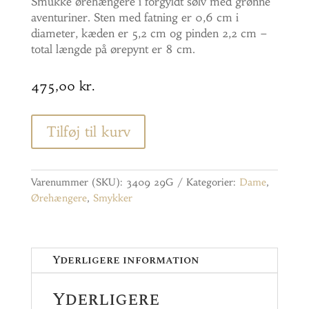
Smukke ørehængere i forgyldt sølv med grønne
aventuriner. Sten med fatning er 0,6 cm i
diameter, kæden er 5,2 cm og pinden 2,2 cm –
total længde på ørepynt er 8 cm.
475,00
kr.
Tilføj til kurv
Varenummer (SKU):
3409 29G
Kategorier:
Dame
,
Ørehængere
,
Smykker
Yderligere information
Yderligere