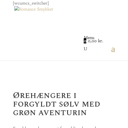
[wcumcs_switcher]
Menu
0
0,00
kr.
Home
/
Smykker
/
Dame
/ Ørehængere i forgyldt
sølv med grøn aventurin
Ørehængere i
forgyldt sølv med
grøn aventurin