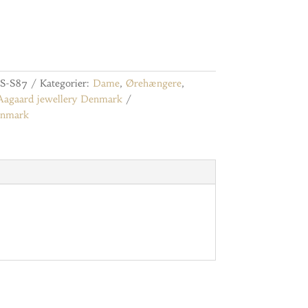
S-S87
Kategorier:
Dame
,
Ørehængere
,
Aagaard jewellery Denmark
enmark