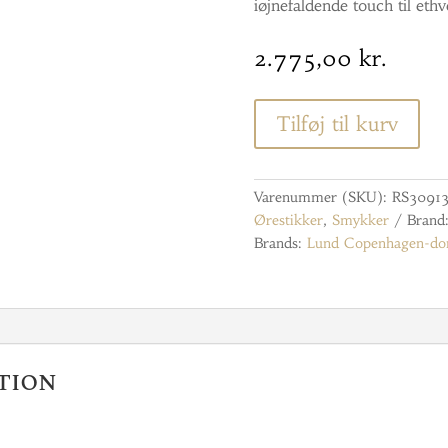
iøjnefaldende touch til ethve
2.775,00
kr.
Tilføj til kurv
Varenummer (SKU):
RS3091
Ørestikker
,
Smykker
Brand
Brands:
Lund Copenhagen-do
tion