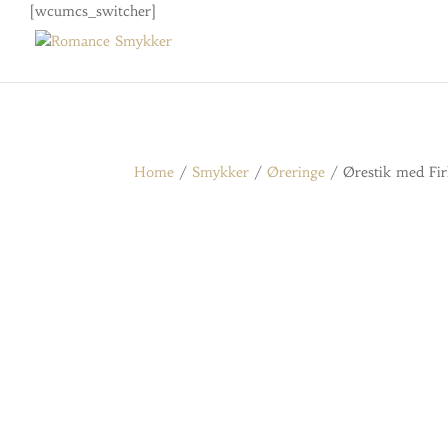
[wcumcs_switcher]
Home
/
Smykker
/
Øreringe
/ Ørestik med Firk