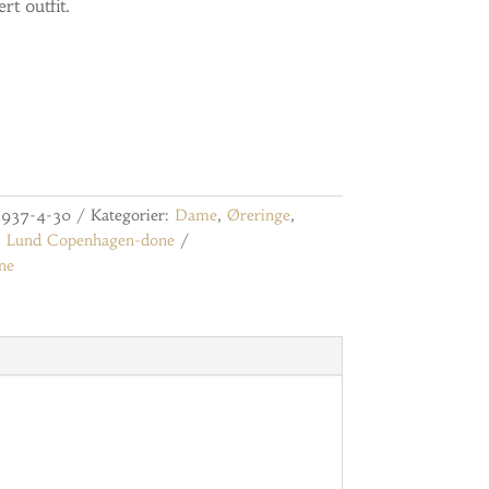
rt outfit.
3937-4-30
Kategorier:
Dame
,
Øreringe
,
:
Lund Copenhagen-done
ne