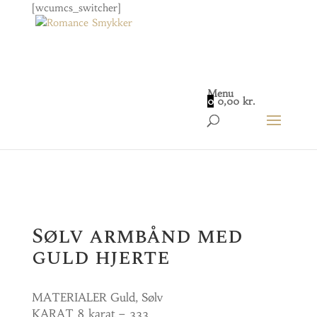
[wcumcs_switcher]
Menu
0
0,00
kr.
Home
/
Smykker
/
Børne
/ Sølv armbånd med guld
hjerte
Sølv armbånd med
guld hjerte
MATERIALER Guld, Sølv
KARAT 8 karat – 333